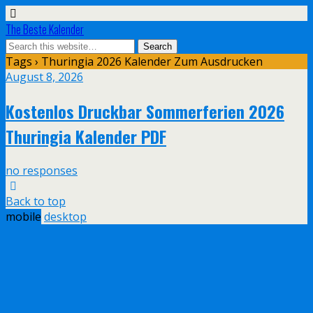
The Beste Kalender
Tags › Thuringia 2026 Kalender Zum Ausdrucken
August 8, 2026
Kostenlos Druckbar Sommerferien 2026
Thuringia Kalender PDF
no responses
Back to top
mobile
desktop