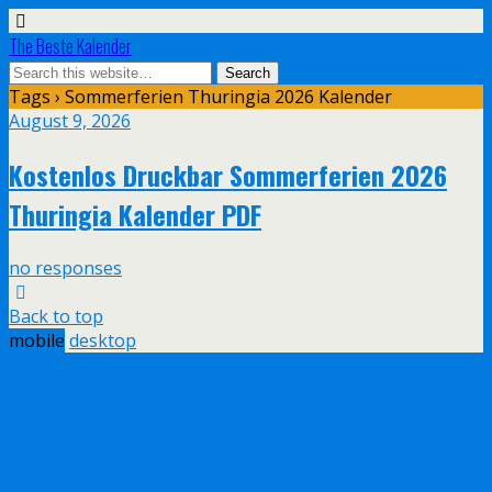
The Beste Kalender
Tags › Sommerferien Thuringia 2026 Kalender
August 9, 2026
Kostenlos Druckbar Sommerferien 2026
Thuringia Kalender PDF
no responses
Back to top
mobile
desktop