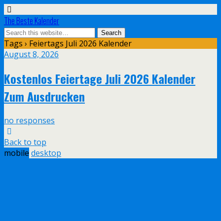
The Beste Kalender
Tags › Feiertags Juli 2026 Kalender
August 8, 2026
Kostenlos Feiertage Juli 2026 Kalender
Zum Ausdrucken
no responses
Back to top
mobile
desktop