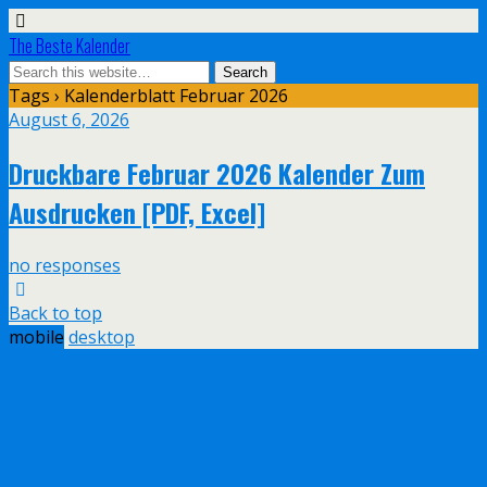
The Beste Kalender
Tags › Kalenderblatt Februar 2026
August 6, 2026
Druckbare Februar 2026 Kalender Zum
Ausdrucken [PDF, Excel]
no responses
Back to top
mobile
desktop