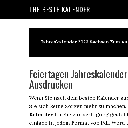
Skip
Skip
Skip
THE BESTE KALENDER
to
to
to
primary
main
primary
navigation
content
sidebar
Jahreskalender 2023 Sachsen Zum A
Feiertagen Jahreskalende
Ausdrucken
Wenn Sie nach dem besten Kalender suc
Sie sich keine Sorgen mehr zu machen.
Kalender
für Sie zur Verfügung gestel
einfach in jedem Format von Pdf, Word