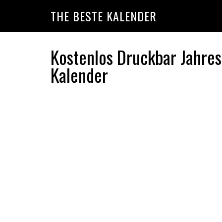
Skip
Skip
Skip
THE BESTE KALENDER
to
to
to
primary
main
primary
navigation
content
sidebar
Kostenlos Druckbar Jahre
Kalender