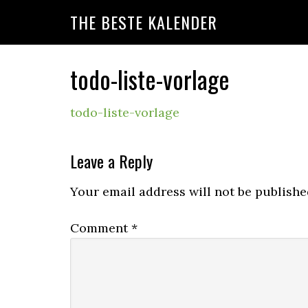
Skip
Skip
Skip
THE BESTE KALENDER
to
to
to
primary
main
primary
navigation
content
sidebar
todo-liste-vorlage
todo-liste-vorlage
Reader
Leave a Reply
Interactions
Your email address will not be publishe
Comment
*