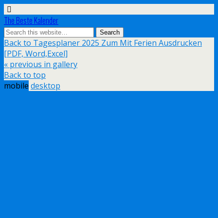
The Beste Kalender
Back to Tagesplaner 2025 Zum Mit Ferien Ausdrucken
[PDF, Word,Excel]
« previous in gallery
Back to top
mobile
desktop