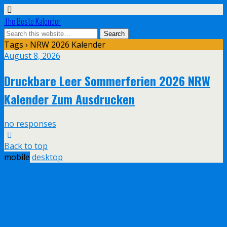
The Beste Kalender
Tags › NRW 2026 Kalender
August 8, 2026
Druckbare Leer Sommerferien 2026 NRW
Kalender Zum Ausdrucken
no responses
Back to top
mobile
desktop