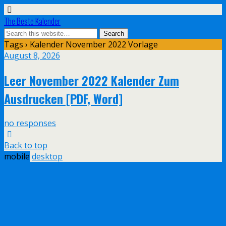
The Beste Kalender
Tags › Kalender November 2022 Vorlage
August 8, 2026
Leer November 2022 Kalender Zum
Ausdrucken [PDF, Word]
no responses
Back to top
mobile
desktop