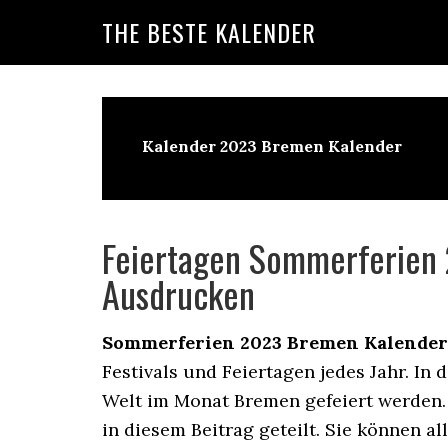
Skip
Skip
Skip
THE BESTE KALENDER
to
to
to
primary
main
primary
navigation
content
sidebar
Kalender 2023 Bremen Kalender
Feiertagen Sommerferien
Ausdrucken
Sommerferien 2023 Bremen Kalender
Festivals und Feiertagen jedes Jahr. In 
Welt im Monat Bremen gefeiert werden
in diesem Beitrag geteilt. Sie können a