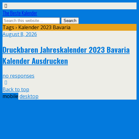
The Beste Kalender
Tags › Kalender 2023 Bavaria
August 8, 2026
Druckbaren Jahreskalender 2023 Bavaria
Kalender Ausdrucken
no responses
Back to top
mobile
desktop