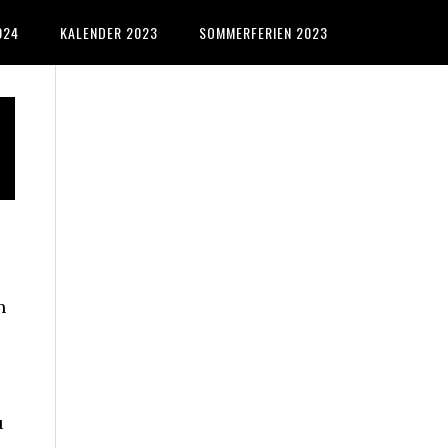
024
KALENDER 2023
SOMMERFERIEN 2023
Primary
Sidebar
n
u