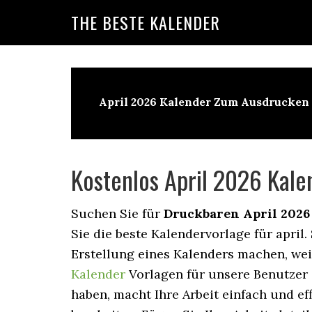
Skip
Skip
Skip
THE BESTE KALENDER
to
to
to
primary
main
primary
navigation
content
sidebar
April 2026 Kalender Zum Ausdrucken
Kostenlos April 2026 Kal
Suchen Sie für
Druckbaren
April 2026
Sie die beste Kalendervorlage für april.
Erstellung eines Kalenders machen, we
Kalender
Vorlagen für unsere Benutzer 
haben, macht Ihre Arbeit einfach und eff