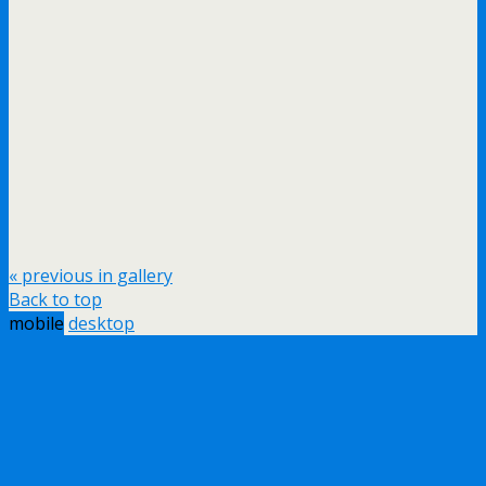
« previous in gallery
Back to top
mobile
desktop