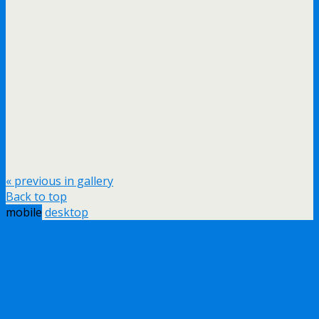
« previous in gallery
Back to top
mobile
desktop