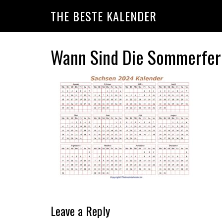
Skip
Skip
Skip
THE BESTE KALENDER
to
to
to
primary
main
primary
navigation
content
sidebar
Wann Sind Die Sommerfer
Reader
Leave a Reply