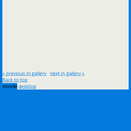
« previous in gallery
next in gallery »
Back to top
mobile
desktop