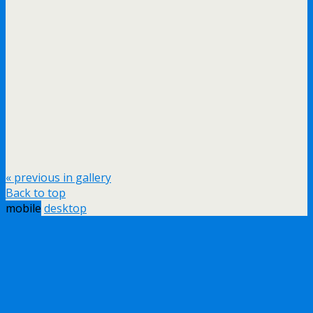
« previous in gallery
Back to top
mobile
desktop