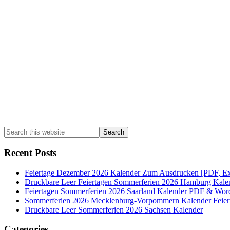
Sidebar
Search
this
website
Recent Posts
Feiertage Dezember 2026 Kalender Zum Ausdrucken [PDF, Ex
Druckbare Leer Feiertagen Sommerferien 2026 Hamburg Kale
Feiertagen Sommerferien 2026 Saarland Kalender PDF & Wor
Sommerferien 2026 Mecklenburg-Vorpommern Kalender Feier
Druckbare Leer Sommerferien 2026 Sachsen Kalender
Categories