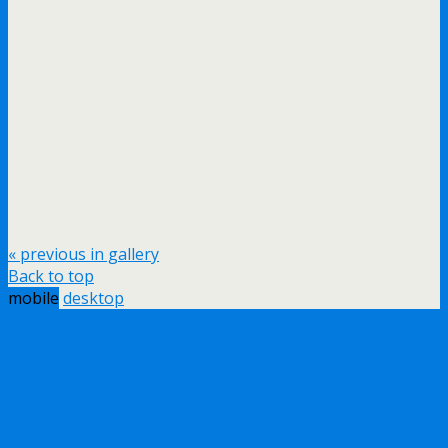
« previous in gallery
Back to top
mobile
desktop