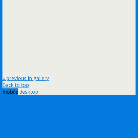
« previous in gallery
Back to top
mobile
desktop