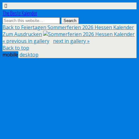
The Beste Kalender
Back to Feiertagen Sommerferien 2026 Hessen Kalender
Zum Ausdrucken
« previous in gallery
next in gallery »
Back to top
mobile
desktop