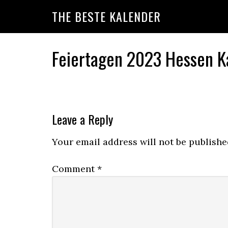
Skip
Skip
Skip
THE BESTE KALENDER
to
to
to
primary
main
primary
navigation
content
sidebar
Feiertagen 2023 Hessen K
Reader
Leave a Reply
Interactions
Your email address will not be publishe
Comment
*