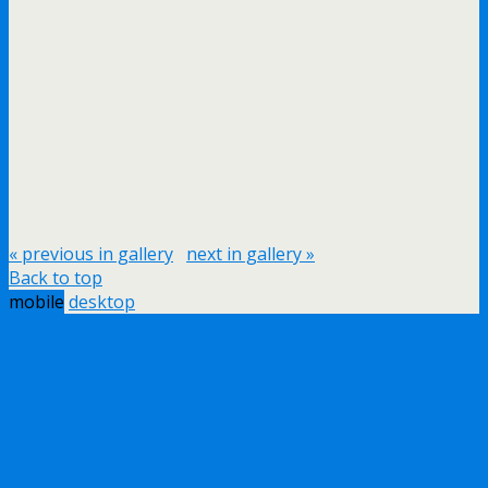
« previous in gallery
next in gallery »
Back to top
mobile
desktop