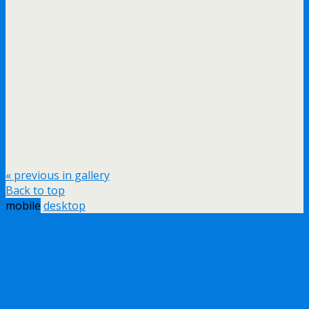
« previous in gallery
Back to top
mobile
desktop