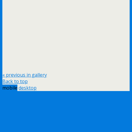
« previous in gallery
Back to top
mobile
desktop