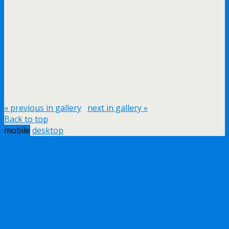
« previous in gallery
next in gallery »
Back to top
mobile
desktop