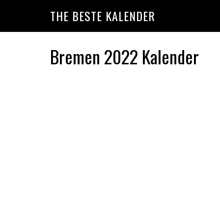
Skip
Skip
Skip
THE BESTE KALENDER
to
to
to
primary
main
primary
navigation
content
sidebar
Bremen 2022 Kalender