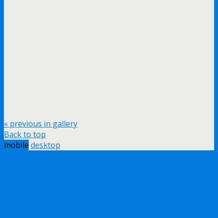
« previous in gallery
Back to top
mobile
desktop