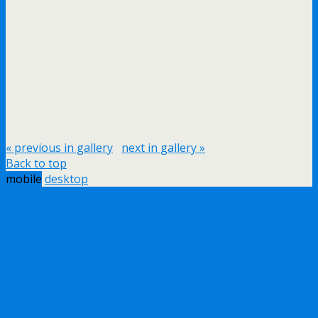
« previous in gallery
next in gallery »
Back to top
mobile
desktop