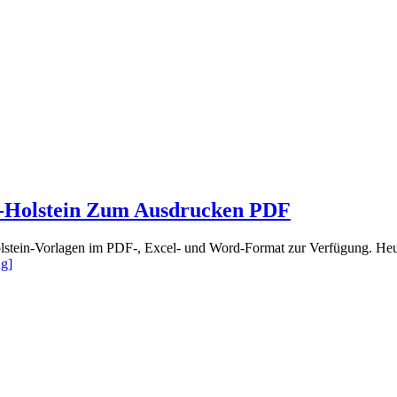
g-Holstein Zum Ausdrucken PDF
olstein-Vorlagen im PDF-, Excel- und Word-Format zur Verfügung. Heut
about
ng]
Druckbare
Jahreskalender
2021
Schleswig-
Holstein
Zum
Ausdrucken
PDF