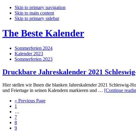
Skip to primary navigation
Skip to main content
Skip to primary sidebar
The Beste Kalender
Sommerferien 2024
Kalender 2023
Sommerferien 2023
Druckbare Jahreskalender 2021 Schleswi
Hier stellen wir Ihnen die blanken Jahreskalender 2021 Schleswig-H
und Feiertage in seinen Kalendern markieren und …
[Continue readi
Go
«
Previous Page
Page
to
1
Interim
…
pages
Page
7
omitted
Page
8
Page
9