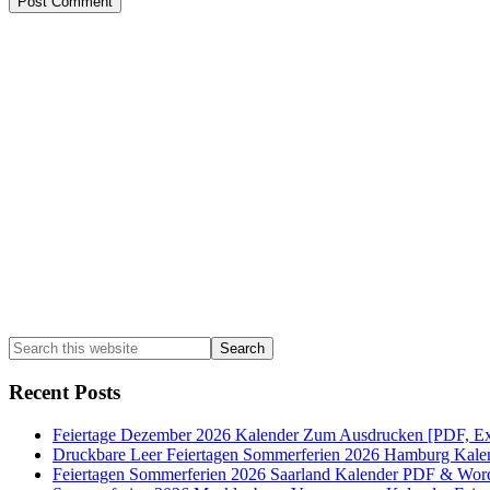
Primary
Sidebar
Search
this
website
Recent Posts
Feiertage Dezember 2026 Kalender Zum Ausdrucken [PDF, Ex
Druckbare Leer Feiertagen Sommerferien 2026 Hamburg Kale
Feiertagen Sommerferien 2026 Saarland Kalender PDF & Wor