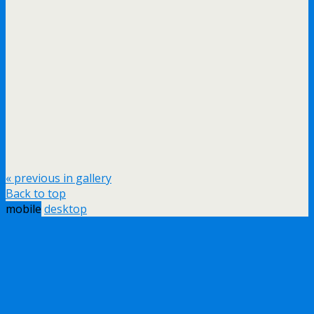
« previous in gallery
Back to top
mobile
desktop