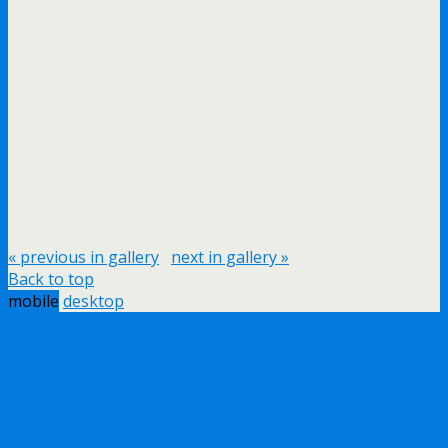
« previous in gallery
next in gallery »
Back to top
mobile
desktop