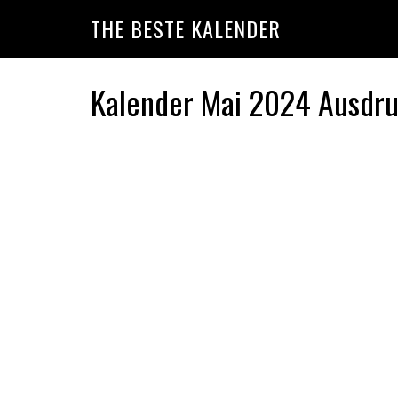
Skip
Skip
Skip
THE BESTE KALENDER
to
to
to
primary
main
primary
navigation
content
sidebar
Kalender Mai 2024 Ausdr