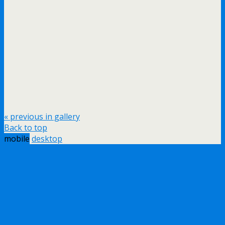
« previous in gallery
Back to top
mobile
desktop