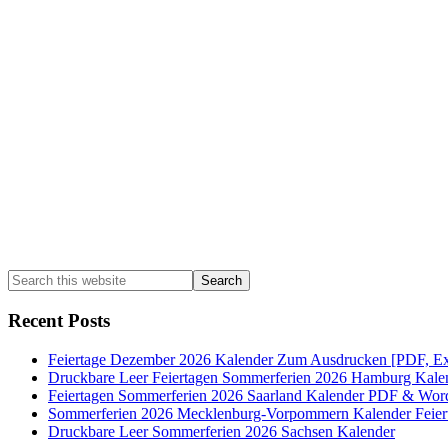
Primary
Sidebar
Search
this
website
Recent Posts
Feiertage Dezember 2026 Kalender Zum Ausdrucken [PDF, Ex
Druckbare Leer Feiertagen Sommerferien 2026 Hamburg Kale
Feiertagen Sommerferien 2026 Saarland Kalender PDF & Wor
Sommerferien 2026 Mecklenburg-Vorpommern Kalender Feier
Druckbare Leer Sommerferien 2026 Sachsen Kalender