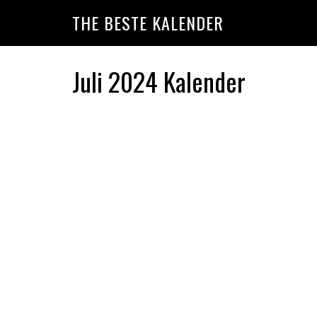
Skip
Skip
Skip
THE BESTE KALENDER
to
to
to
primary
main
primary
navigation
content
sidebar
Juli 2024 Kalender