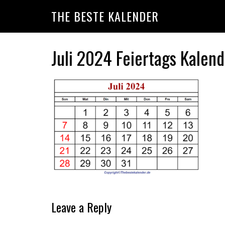
Skip
Skip
Skip
THE BESTE KALENDER
to
to
to
primary
main
primary
navigation
content
sidebar
Juli 2024 Feiertags Kalen
Reader
Leave a Reply