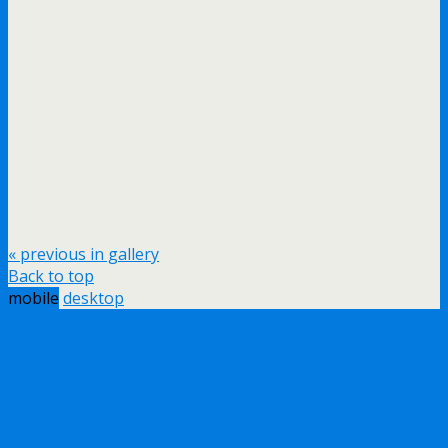
« previous in gallery
Back to top
mobile
desktop