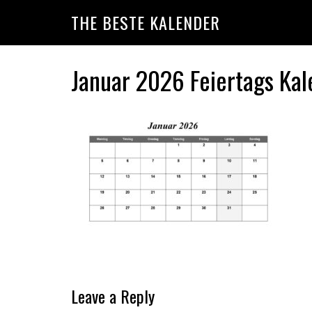
Skip
Skip
Skip
THE BESTE KALENDER
to
to
to
primary
main
primary
navigation
content
sidebar
Januar 2026 Feiertags Kal
Reader
Leave a Reply