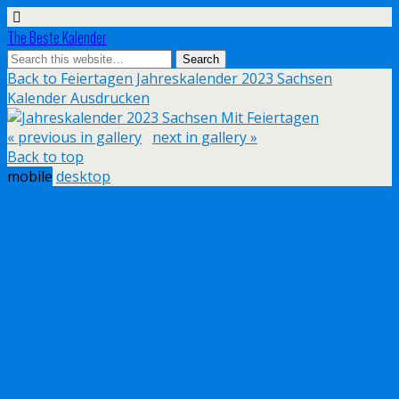
The Beste Kalender
Back to Feiertagen Jahreskalender 2023 Sachsen
Kalender Ausdrucken
« previous in gallery
next in gallery »
Back to top
mobile
desktop