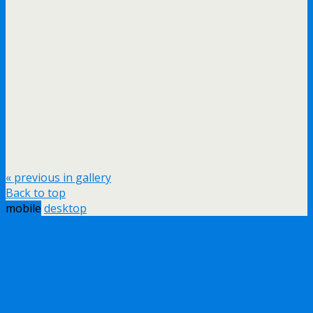
« previous in gallery
Back to top
mobile
desktop