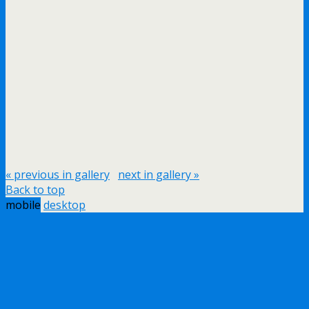
« previous in gallery
next in gallery »
Back to top
mobile
desktop