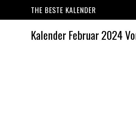
Skip
Skip
Skip
THE BESTE KALENDER
to
to
to
primary
main
primary
navigation
content
sidebar
Kalender Februar 2024 Vo