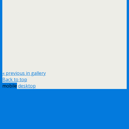
« previous in gallery
Back to top
mobile
desktop