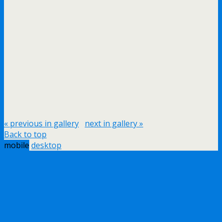
« previous in gallery
next in gallery »
Back to top
mobile
desktop