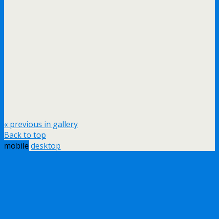
« previous in gallery
Back to top
mobile
desktop