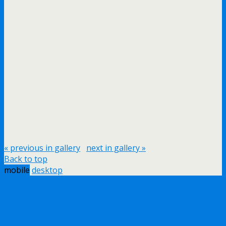
« previous in gallery
next in gallery »
Back to top
mobile
desktop