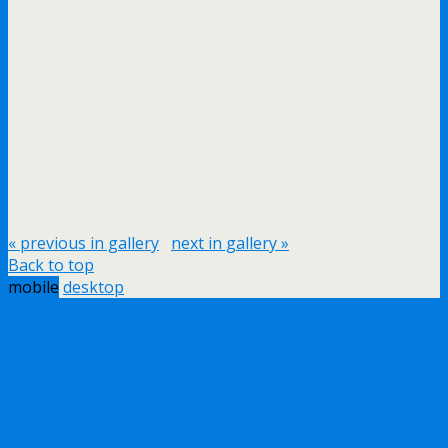
« previous in gallery
next in gallery »
Back to top
mobile
desktop